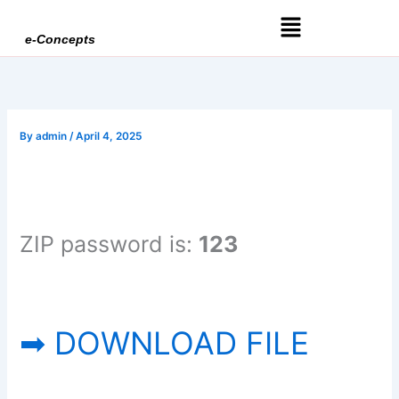
Skip
Menu
to
e-Concepts
content
By
admin
/
April 4, 2025
ZIP password is:
123
➡ DOWNLOAD FILE